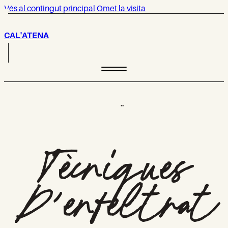
Vés al contingut principal
Omet la visita
CAL'ATENA
·
·
Tècniques
D’enfeltrat