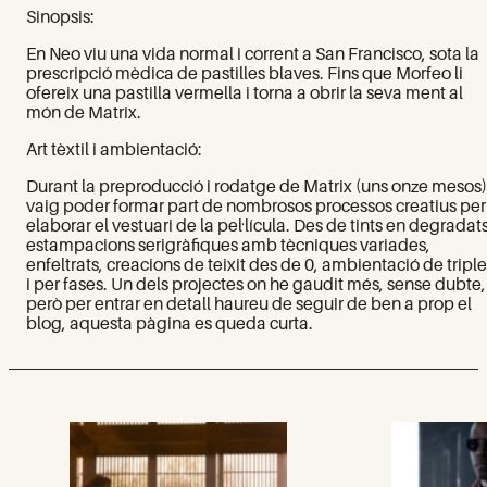
Sinopsis:
En Neo viu una vida normal i corrent a San Francisco, sota la
prescripció mèdica de pastilles blaves. Fins que Morfeo li
ofereix una pastilla vermella i torna a obrir la seva ment al
món de Matrix.
Art tèxtil i ambientació:
Durant la preproducció i rodatge de Matrix (uns onze mesos)
vaig poder formar part de nombrosos processos creatius per
elaborar el vestuari de la pel·lícula. Des de tints en degradats
estampacions serigràfiques amb tècniques variades,
enfeltrats, creacions de teixit des de 0, ambientació de tripl
i per fases. Un dels projectes on he gaudit més, sense dubte,
però per entrar en detall haureu de seguir de ben a prop el
blog, aquesta pàgina es queda curta.