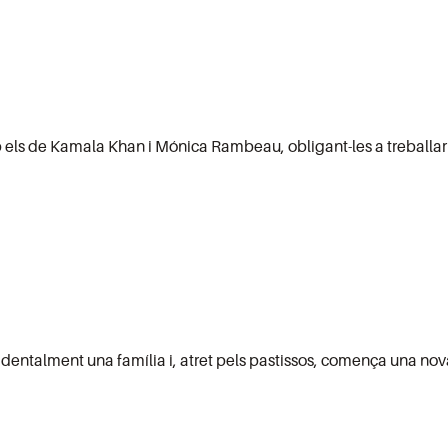
b els de Kamala Khan i Mónica Rambeau, obligant-les a treballar
ccidentalment una família i, atret pels pastissos, comença una n