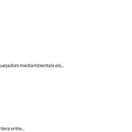
 saquejadors mediambientals els…
ntera entre…