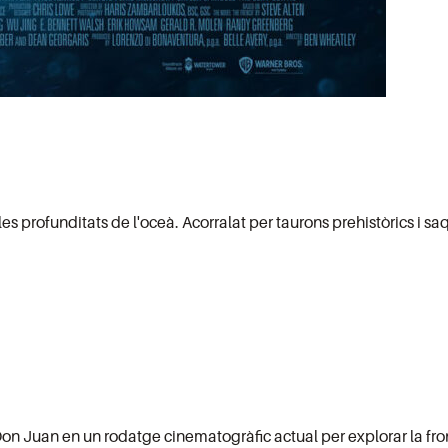
 les profunditats de l'oceà. Acorralat per taurons prehistòrics i
Don Juan en un rodatge cinematogràfic actual per explorar la fro